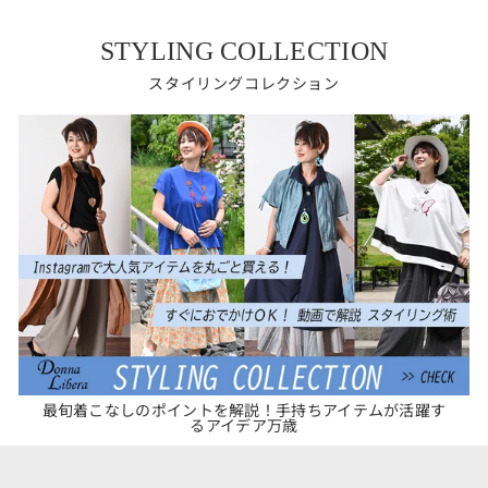
格
価
格
STYLING COLLECTION
スタイリングコレクション
最旬着こなしのポイントを解説！手持ちアイテムが活躍す
るアイデア万歳