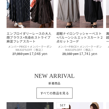
エンブロイダリーレースの大人
超軽ナイロンワッシャーベスト
顔ブラウス+先染めストライプ
+バルーンシルエットスカート２
麻混フレアスカート
点セットコーデ
通
セ
通
セ
メンバーPRICE＋メンバークーポン
メンバーPRICE＋メンバークーポン
MAX10％OFF（ 税込 ）
MAX10％OFF（ 税込 ）
常
ー
常
ー
17,048 yen
17,741 yen
27,060 yen
28,160 yen
価
ル
価
ル
格
価
格
価
格
格
NEW ARRIVAL
新着商品
すべての商品を見る
SET