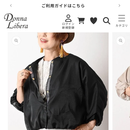
コンテンツに
ご利用ガイドはこちら
進む
カ
お
ー
気
ログイン
ト
に
カテゴリ
新規登録
入
り
商品情報にス
キップ