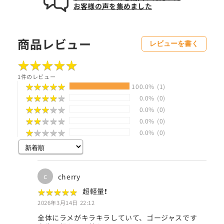
お客様の声を集めました
商品レビュー
レビューを書く
★
★
★
★
★
★
★
★
★
★
1件のレビュー
★
★
★
★
★
★
★
★
★
★
100.0%
(1)
★
★
★
★
★
★
★
★
★
★
0.0%
(0)
★
★
★
★
★
★
★
★
★
★
0.0%
(0)
★
★
★
★
★
★
★
★
★
★
0.0%
(0)
★
★
★
★
★
★
★
★
★
★
0.0%
(0)
c
cherry
★
★
★
★
★
★
★
★
★
★
超軽量❗️
2026年3月14日 22:12
全体にラメがキラキラしていて、ゴージャスです