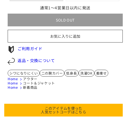
エ
エ
通常1〜4営業日以内に発送
ー
ー
シ
シ
ョ
ョ
ン
ン
SOLD OUT
は
は
売
売
り
り
切
切
お気に入りに追加
れ
れ
て
て
い
い
ご利用ガイド
る
る
か
か
販
販
返品・交換について
売
売
で
で
き
き
シワになりにくい
二の腕カバー
低身長
洗濯OK
着痩せ
ま
ま
Home
アウター
せ
せ
ん
ん
Home
コート＆ジャケット
Home
新着商品
このアイテムを使った
人気セットコーデはこちら