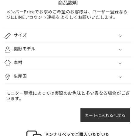
商品説明
メンバーPriceでお求めご希望のお客様は、ユーザー登録なら
びにLINEアカウント連携をよろしくお願いいたします。
折
り
サイズ
た
撮影モデル
た
み
素材
可
能
生産国
な
コ
モニター環境によっては実際のお色味と多少異なる場合がござ
ン
います。
テ
ン
ツ
カートに入れるへ戻る
ドンナリベラでご購入いただいた