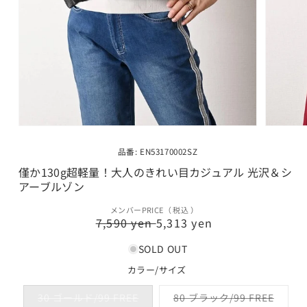
モ
モ
ー
ー
品番: EN53170002SZ
ダ
ダ
ル
ル
僅か130g超軽量！大人のきれい目カジュアル 光沢＆シ
で
で
アーブルゾン
メ
メ
デ
デ
メンバーPRICE（ 税込 ）
通
セ
ィ
ィ
7,590 yen
5,313 yen
常
ー
ア
ア
(1)
(2)
価
ル
SOLD OUT
を
を
格
価
開
開
カラー/サイズ
格
く
く
バ
バ
30 ゴールド/99 FREE
80 ブラック/99 FREE
リ
リ