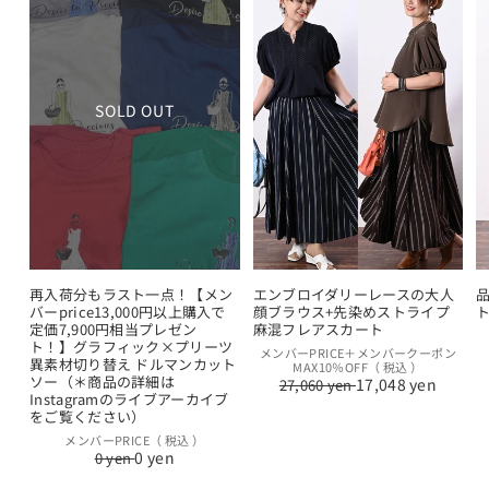
SOLD OUT
再入荷分もラスト一点！【メン
エンブロイダリーレースの大人
バーprice13,000円以上購入で
顔ブラウス+先染めストライプ
定価7,900円相当プレゼン
麻混フレアスカート
ト！】グラフィック×プリーツ
通
セ
メンバーPRICE＋メンバークーポン
異素材切り替え ドルマンカット
MAX10％OFF（ 税込 ）
常
ー
ソー（＊商品の詳細は
17,048 yen
27,060 yen
価
ル
Instagramのライブアーカイブ
格
価
をご覧ください）
格
通
セ
メンバーPRICE（ 税込 ）
0 yen
0 yen
常
ー
価
ル