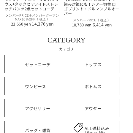
ウス+タックセミワイドストレ
染み対策にも！シアー切替 ロ
ッチパンツ2点セットコーデ
ゴプリント・ドルマンプルオー
バー
通
セ
メンバーPRICE＋メンバークーポン
MAX10％OFF（ 税込 ）
通
セ
メンバーPRICE（ 税込 ）
常
ー
14,276 yen
22,660 yen
6,414 yen
10,780 yen
常
ー
価
ル
価
ル
格
価
格
価
格
CATEGORY
格
カテゴリ
セットコーデ
トップス
ワンピース
ボトムス
アクセサリー
アウター
ALL送料込み
バッグ・雑貨
Libera Mia