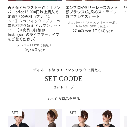
再入荷分もラスト一点！【メン
エンブロイダリーレースの大人
バーprice13,000円以上購入で
顔ブラウス+先染めストライプ
定価7,900円相当プレゼン
麻混フレアスカート
ト！】グラフィック×プリーツ
通
セ
メンバーPRICE＋メンバークーポン
異素材切り替え ドルマンカット
MAX10％OFF（ 税込 ）
常
ー
ソー（＊商品の詳細は
17,048 yen
27,060 yen
価
ル
Instagramのライブアーカイブ
格
価
をご覧ください）
格
通
セ
メンバーPRICE（ 税込 ）
0 yen
0 yen
常
ー
価
ル
格
価
格
コーディネート済み！ワンクリックで買える
SET COODE
セットコーデ
すべての商品を見る
SET
SET