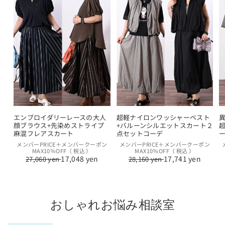
エンブロイダリーレースの大人
超軽ナイロンワッシャーベスト
顔ブラウス+先染めストライプ
+バルーンシルエットスカート２
麻混フレアスカート
点セットコーデ
通
セ
通
セ
メンバーPRICE＋メンバークーポン
メンバーPRICE＋メンバークーポン
MAX10％OFF（ 税込 ）
MAX10％OFF（ 税込 ）
常
ー
常
ー
17,048 yen
17,741 yen
27,060 yen
28,160 yen
価
ル
価
ル
格
価
格
価
格
格
おしゃれお悩み相談室