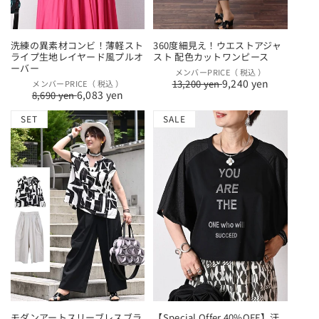
洗練の異素材コンビ！薄軽スト
360度細見え！ウエストアジャ
ライプ生地レイヤード風プルオ
スト 配色カットワンピース
ーバー
通
セ
メンバーPRICE（ 税込 ）
9,240 yen
通
セ
13,200 yen
メンバーPRICE（ 税込 ）
常
ー
6,083 yen
8,690 yen
常
ー
価
ル
価
ル
格
価
SET
SALE
格
価
格
格
モダンアートスリーブレスブラ
【Special Offer 40%OFF】汗