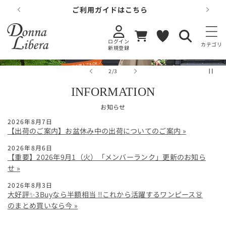
コンテンツに
ご利用ガイドはこちら
進む
カ
お
ー
気
ログイン
ト
に
カテゴリ
新規登録
入
り
の
2
/
3
INFORMATION
お知らせ
2026年8月7日
【出荷のご案内】お盆休み中の出荷についてのご案内
2026年8月6日
【重要】2026年9月1（火）「メンバーランク」更新のお知ら
せ
2026年8月3日
大好評✨3Buyなら半額相当 ‼️これから活躍するワンピース👗
のまとめ買いなら今