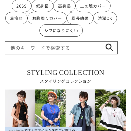
26SS
低身長
高身長
二の腕カバー
着痩せ
お腹周りカバー
脚長効果
洗濯OK
シワになりにくい
他のキーワードで検索する
STYLING COLLECTION
スタイリングコレクション