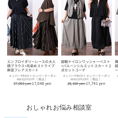
エンブロイダリーレースの大人
超軽ナイロンワッシャーベスト
顔ブラウス+先染めストライプ
+バルーンシルエットスカート２
麻混フレアスカート
点セットコーデ
通
セ
通
セ
メンバーPRICE＋メンバークーポン
メンバーPRICE＋メンバークーポン
MAX10％OFF（ 税込 ）
MAX10％OFF（ 税込 ）
常
ー
常
ー
17,048 yen
17,741 yen
27,060 yen
28,160 yen
価
ル
価
ル
格
価
格
価
格
格
おしゃれお悩み相談室