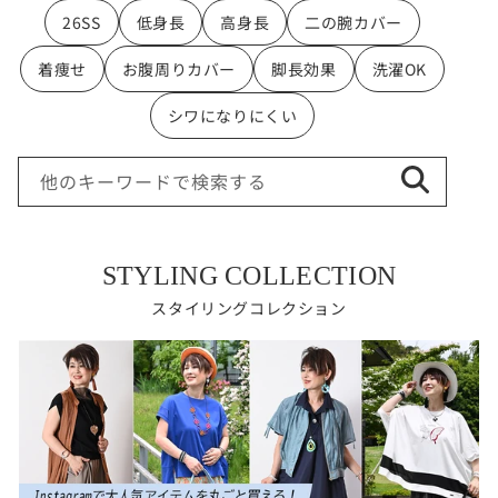
26SS
低身長
高身長
二の腕カバー
着痩せ
お腹周りカバー
脚長効果
洗濯OK
シワになりにくい
他のキーワードで検索する
STYLING COLLECTION
スタイリングコレクション