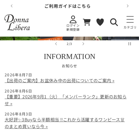
コンテンツに
ご利用ガイドはこちら
進む
カ
お
ー
気
ログイン
ト
に
カテゴリ
新規登録
入
り
の
2
/
3
INFORMATION
お知らせ
2026年8月7日
【出荷のご案内】お盆休み中の出荷についてのご案内
2026年8月6日
【重要】2026年9月1（火）「メンバーランク」更新のお知ら
せ
2026年8月3日
大好評✨3Buyなら半額相当 ‼️これから活躍するワンピース👗
のまとめ買いなら今