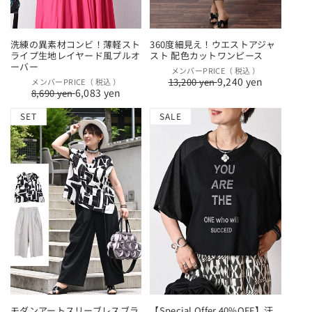
洗練の異素材コンビ！薄軽スト
360度細見え！ウエストアジャ
ライプ生地レイヤード風プルオ
スト 配色カットワンピース
ーバー
通
セ
メンバーPRICE（ 税込 ）
9,240 yen
通
セ
13,200 yen
メンバーPRICE（ 税込 ）
常
ー
6,083 yen
8,690 yen
常
ー
価
ル
価
ル
格
価
SET
SALE
格
価
格
格
モダンアートスリーブレスブラ
【Special Offer 40%OFF】汗