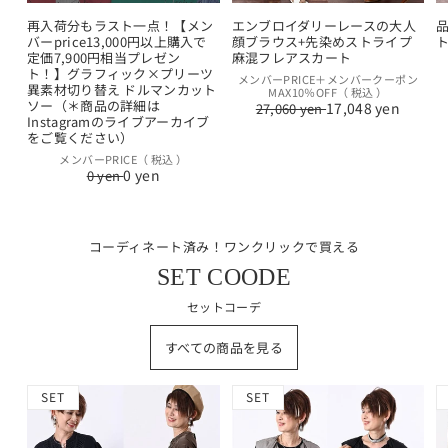
再入荷分もラスト一点！【メン
エンブロイダリーレースの大人
バーprice13,000円以上購入で
顔ブラウス+先染めストライプ
定価7,900円相当プレゼン
麻混フレアスカート
ト！】グラフィック×プリーツ
通
セ
メンバーPRICE＋メンバークーポン
異素材切り替え ドルマンカット
MAX10％OFF（ 税込 ）
常
ー
ソー（＊商品の詳細は
17,048 yen
27,060 yen
価
ル
Instagramのライブアーカイブ
格
価
をご覧ください）
格
通
セ
メンバーPRICE（ 税込 ）
0 yen
0 yen
常
ー
価
ル
格
価
格
コーディネート済み！ワンクリックで買える
SET COODE
セットコーデ
すべての商品を見る
SET
SET