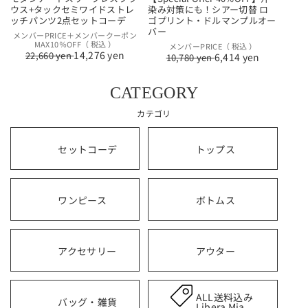
ウス+タックセミワイドストレ
染み対策にも！シアー切替 ロ
ッチパンツ2点セットコーデ
ゴプリント・ドルマンプルオー
バー
通
セ
メンバーPRICE＋メンバークーポン
MAX10％OFF（ 税込 ）
通
セ
メンバーPRICE（ 税込 ）
常
ー
14,276 yen
22,660 yen
6,414 yen
10,780 yen
常
ー
価
ル
価
ル
格
価
格
価
格
CATEGORY
格
カテゴリ
セットコーデ
トップス
ワンピース
ボトムス
アクセサリー
アウター
ALL送料込み
バッグ・雑貨
Libera Mia