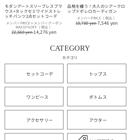
モダンアートスリーブレスブラ
品格を纏う！大人のシアークロ
ウス+タックセミワイドストレ
ップドボレロカーディガン
ッチパンツ2点セットコーデ
通
セ
メンバーPRICE（ 税込 ）
7,546 yen
通
セ
10,780 yen
メンバーPRICE＋メンバークーポン
常
ー
MAX10％OFF（ 税込 ）
常
ー
価
ル
14,276 yen
22,660 yen
価
ル
格
価
格
価
格
格
CATEGORY
カテゴリ
セットコーデ
トップス
ワンピース
ボトムス
アクセサリー
アウター