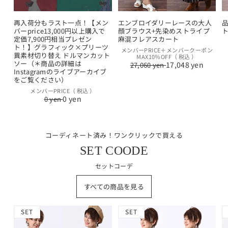
再入荷分もラスト一点！【メン
エンブロイダリーレースの大人
バーprice13,000円以上購入で
顔ブラウス+先染めストライプ
定価7,900円相当プレゼン
麻混フレアスカート
ト！】グラフィック×プリーツ
通
セ
メンバーPRICE＋メンバークーポン
異素材切り替え ドルマンカット
MAX10％OFF（ 税込 ）
常
ー
ソー（＊商品の詳細は
17,048 yen
27,060 yen
価
ル
Instagramのライブアーカイブ
格
価
をご覧ください）
格
通
セ
メンバーPRICE（ 税込 ）
0 yen
0 yen
常
ー
価
ル
格
価
格
コーディネート済み！ワンクリックで買える
SET COODE
セットコーデ
すべての商品を見る
SET
SET