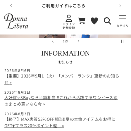
コンテンツに
ご利用ガイドはこちら
進む
カ
お
ー
気
ログイン
ト
に
カテゴリ
新規登録
入
り
の
2
/
3
INFORMATION
お知らせ
2026年8月6日
【重要】2026年9月1（火）「メンバーランク」更新のお知ら
せ
2026年8月3日
大好評✨3Buyなら半額相当 ‼️これから活躍するワンピース👗
のまとめ買いなら今
2026年8月3日
【終了】MAX実質53%OFF相当‼️夏の本命アイテムをお得に
GET❣️プラス20%ポイント還...