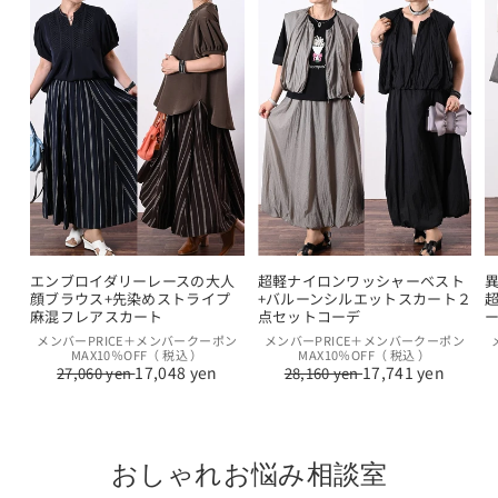
エンブロイダリーレースの大人
超軽ナイロンワッシャーベスト
顔ブラウス+先染めストライプ
+バルーンシルエットスカート２
麻混フレアスカート
点セットコーデ
通
セ
通
セ
メンバーPRICE＋メンバークーポン
メンバーPRICE＋メンバークーポン
MAX10％OFF（ 税込 ）
MAX10％OFF（ 税込 ）
常
ー
常
ー
17,048 yen
17,741 yen
27,060 yen
28,160 yen
価
ル
価
ル
格
価
格
価
格
格
おしゃれお悩み相談室