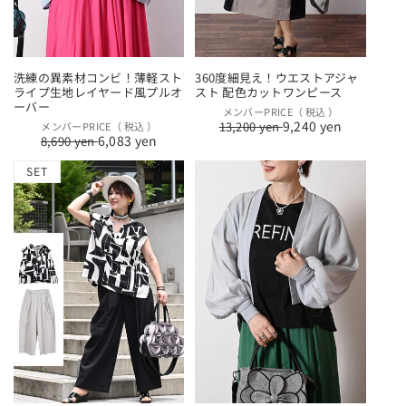
洗練の異素材コンビ！薄軽スト
360度細見え！ウエストアジャ
ライプ生地レイヤード風プルオ
スト 配色カットワンピース
ーバー
通
セ
メンバーPRICE（ 税込 ）
9,240 yen
通
セ
13,200 yen
メンバーPRICE（ 税込 ）
常
ー
6,083 yen
8,690 yen
常
ー
価
ル
価
ル
格
価
SET
格
価
格
格