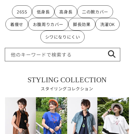
26SS
低身長
高身長
二の腕カバー
着痩せ
お腹周りカバー
脚長効果
洗濯OK
シワになりにくい
他のキーワードで検索する
STYLING COLLECTION
スタイリングコレクション