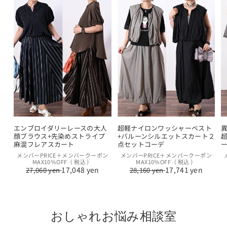
エンブロイダリーレースの大人
超軽ナイロンワッシャーベスト
顔ブラウス+先染めストライプ
+バルーンシルエットスカート２
麻混フレアスカート
点セットコーデ
通
セ
通
セ
メンバーPRICE＋メンバークーポン
メンバーPRICE＋メンバークーポン
MAX10％OFF（ 税込 ）
MAX10％OFF（ 税込 ）
常
ー
常
ー
17,048 yen
17,741 yen
27,060 yen
28,160 yen
価
ル
価
ル
格
価
格
価
格
格
おしゃれお悩み相談室