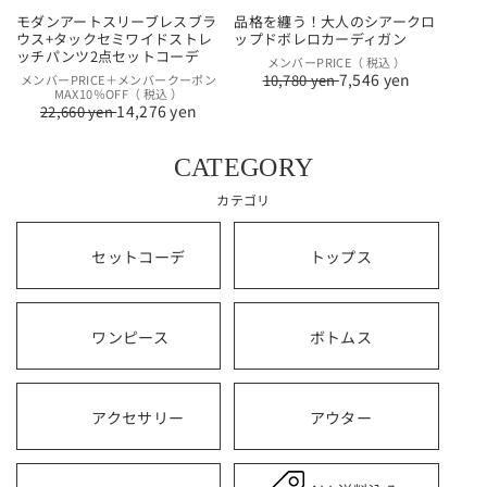
モダンアートスリーブレスブラ
品格を纏う！大人のシアークロ
ウス+タックセミワイドストレ
ップドボレロカーディガン
ッチパンツ2点セットコーデ
通
セ
メンバーPRICE（ 税込 ）
7,546 yen
通
セ
10,780 yen
メンバーPRICE＋メンバークーポン
常
ー
MAX10％OFF（ 税込 ）
常
ー
価
ル
14,276 yen
22,660 yen
価
ル
格
価
格
価
格
格
CATEGORY
カテゴリ
セットコーデ
トップス
ワンピース
ボトムス
アクセサリー
アウター