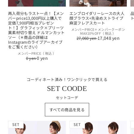
再入荷分もラスト一点！【メン
エンブロイダリーレースの大人
バーprice13,000円以上購入で
顔ブラウス+先染めストライプ
定価7,900円相当プレゼン
麻混フレアスカート
ト！】グラフィック×プリーツ
通
セ
メンバーPRICE＋メンバークーポン
異素材切り替え ドルマンカット
MAX10％OFF（ 税込 ）
常
ー
ソー（＊商品の詳細は
17,048 yen
27,060 yen
価
ル
Instagramのライブアーカイブ
格
価
をご覧ください）
格
通
セ
メンバーPRICE（ 税込 ）
0 yen
0 yen
常
ー
価
ル
格
価
格
コーディネート済み！ワンクリックで買える
SET COODE
セットコーデ
すべての商品を見る
SET
SET