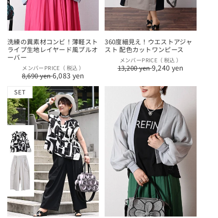
洗練の異素材コンビ！薄軽スト
360度細見え！ウエストアジャ
ライプ生地レイヤード風プルオ
スト 配色カットワンピース
ーバー
通
セ
メンバーPRICE（ 税込 ）
9,240 yen
通
セ
13,200 yen
メンバーPRICE（ 税込 ）
常
ー
6,083 yen
8,690 yen
常
ー
価
ル
価
ル
格
価
SET
格
価
格
格