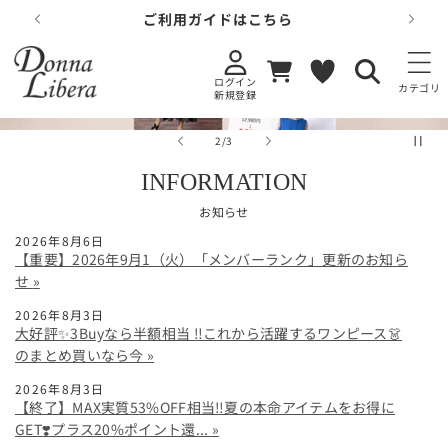
コンテンツに
ご利用ガイドはこちら
進む
カ
お
ー
気
ログイン
ト
に
カテゴリ
新規登録
入
り
の
2
/
3
INFORMATION
お知らせ
2026年8月6日
【重要】2026年9月1（火）「メンバーランク」更新のお知ら
せ
2026年8月3日
大好評✨3Buyなら半額相当 ‼️これから活躍するワンピース👗
のまとめ買いなら今
2026年8月3日
【終了】MAX実質53%OFF相当‼️夏の本命アイテムをお得に
GET❣️プラス20%ポイント還...