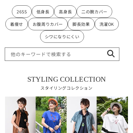
26SS
低身長
高身長
二の腕カバー
着痩せ
お腹周りカバー
脚長効果
洗濯OK
シワになりにくい
他のキーワードで検索する
STYLING COLLECTION
スタイリングコレクション